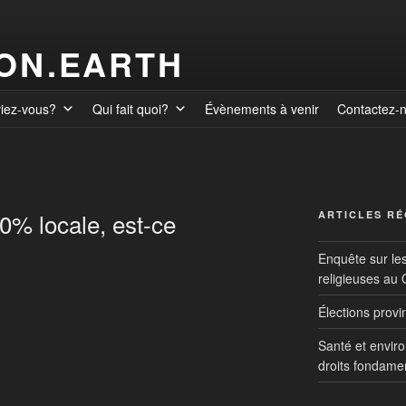
ION.EARTH
viez-vous?
Qui fait quoi?
Évènements à venir
Contactez-
0% locale, est-ce
ARTICLES R
Enquête sur le
religieuses au
Élections prov
Santé et envir
droits fondame