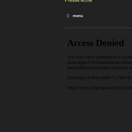
menu
Une alimentation 100% local
Les fermes du réseau
Le sucre sous toutes ses fac