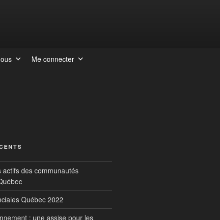
nous
Me connecter
ÉCENTS
s actifs des communautés
 Québec
inciales Québec 2022
onnement : une assise pour les