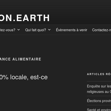
ION.EARTH
viez-vous?
Qui fait quoi?
Évènements à venir
Contactez-
ANCE ALIMENTAIRE
0% locale, est-ce
ARTICLES R
Enquête sur le
religieuses au
Élections prov
Santé et envir