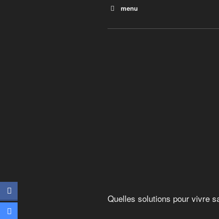
menu
Les algues, énergie du futur
Quelles solutions pour vivre
L’or brun
Sarenne, un refuge de haut
La face cachée des énergie
Quelles solutions pour vivre sa