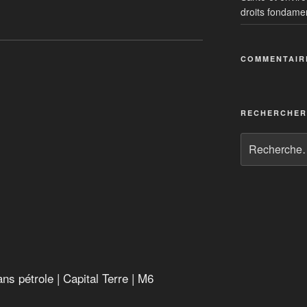
droits fondame
e
 sans pétrole
COMMENTAIR
e montagne autonome en énergie
s renouvelables
RECHERCHER
ns pétrole | Capital Terre | M6