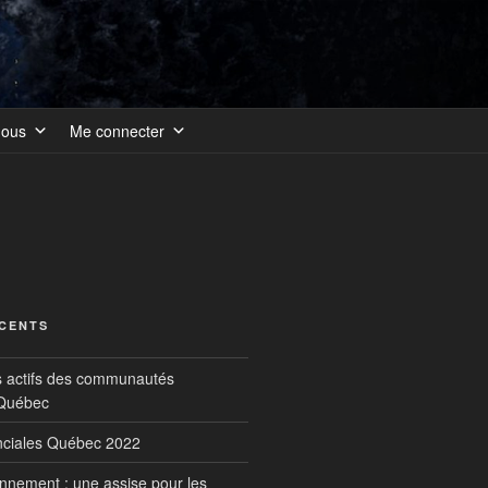
nous
Me connecter
ÉCENTS
s actifs des communautés
 Québec
inciales Québec 2022
onnement : une assise pour les