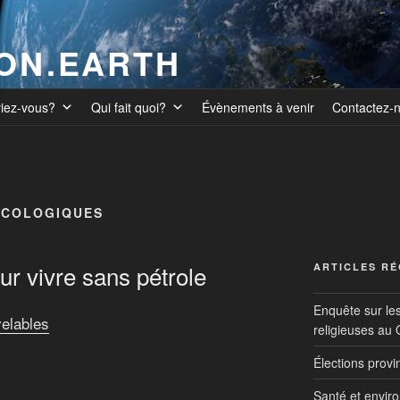
ION.EARTH
viez-vous?
Qui fait quoi?
Évènements à venir
Contactez-
ÉCOLOGIQUES
ur vivre sans pétrole
ARTICLES R
Enquête sur le
elables
religieuses au
Élections prov
Santé et envir