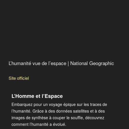
L’histoire du monde
Le projet N
Les armées secrètes de l’OTAN
Trente ans de guerre au nom de Dieu (1979-2009)
Le jeu de l’argent : l’écho lointain d’un gouvernement
secret
American Autumn an Occudoc
L’humanité vue de l’espace | National Geographic
Site officiel
L’Homme et l’Espace
Embarquez pour un voyage épique sur les traces de
l’humanité. Grâce à des données satellites et à des
images de synthèse à couper le souffle, découvrez
comment l’humanité a évolué.