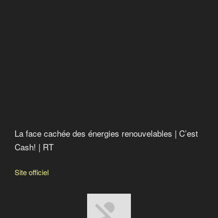
Planète Océan
La malédiction du plastique
Le monde selon Monsanto
Vers un crash alimentaire
Pesticides, bisphénol A, phtalates…: un cocktail
toxique
Bonnes nouvelles de la planète
La soif du monde
Chercher le courant
L’erreur boréale
Anthropocène : l’époque humaine
La face cachée des énergies renouvelables | C’est
Cash! | RT
Site officiel