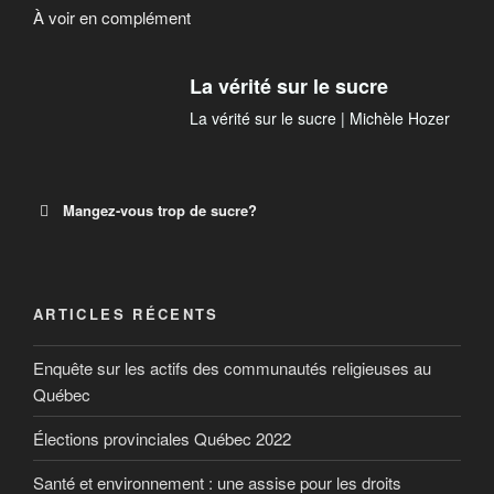
À voir en complément
La vérité sur le sucre
La vérité sur le sucre | Michèle Hozer
Mangez-vous trop de sucre?
Mangez-vous trop de sucre?
ARTICLES RÉCENTS
En Amérique du Nord, et surtout aux États-Unis, c’est
Enquête sur les actifs des communautés religieuses au
connu : nous mangeons trop de sucre. Au cours des
50 dernières années, la consommation mondiale a
Québec
triplé, principalement à cause des aliments
Élections provinciales Québec 2022
transformés, auxquels on ajoute du sucre.
Santé et environnement : une assise pour les droits