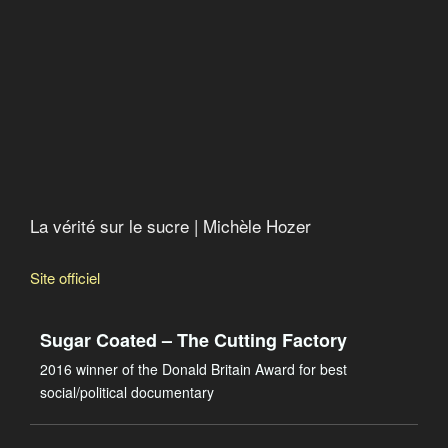
Pesticides, bisphénol A, phtalates…: un cocktail
toxique
Global Gâchis : le scandale mondial du gaspillage
alimentaire
Food Inc
Les pirates du vivant
La vérité sur le sucre
Alerte dans nos assiettes
Eat, Fast and Live Longer
La vérité sur le sucre | Michèle Hozer
Site officiel
Sugar Coated – The Cutting Factory
2016 winner of the Donald Britain Award for best
social/political documentary