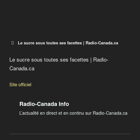
Le sucre sous toutes ses facettes | Radio-Canada.ca
Le sucre sous toutes ses facettes | Radio-
Canada.ca
Le sucre sous toutes ses facettes |
Radio-Canada.ca
Site officiel
Découvrez quels sont ses impacts sur la santé et
l’alimentation dans notre dossier spécial.
Radio-Canada Info
L’actualité en direct et en continu sur Radio-Canada.ca