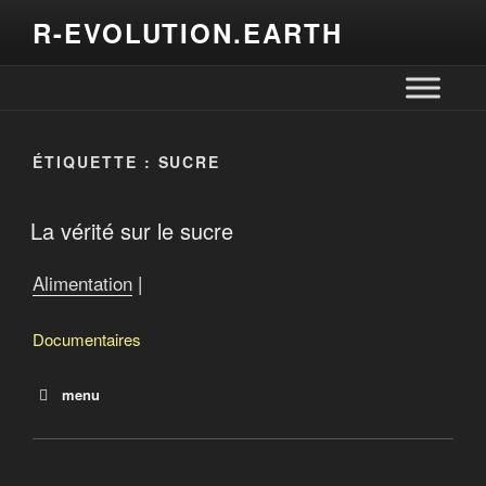
R-EVOLUTION.EARTH
ÉTIQUETTE :
SUCRE
La vérité sur le sucre
Alimentation
|
Documentaires
menu
Ceux qui sèment
Le monde selon Monsanto
Vers un crash alimentaire