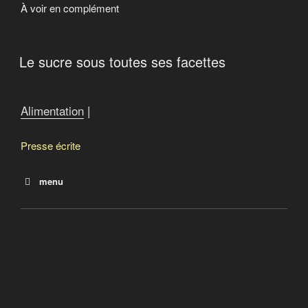
À voir en complément
Le sucre sous toutes ses facettes
Alimentation
|
Presse écrite
menu
Une alimentation 100% locale, est-ce possible?
Les fermes du réseau
Le sucre sous toutes ses facettes