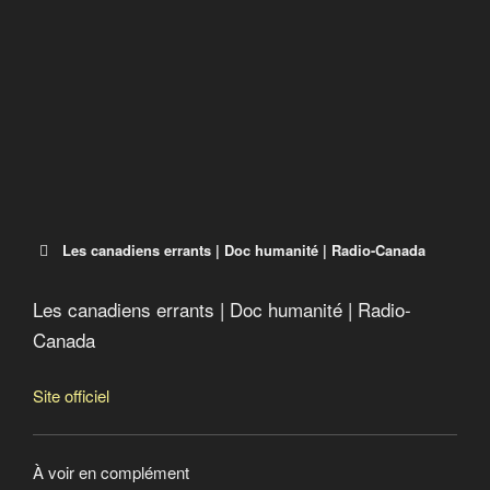
Pauvres de nous
La fin de la pauvreté
Les canadiens errants | Doc humanité | Radio-Canada
Les canadiens errants | Doc humanité | Radio-
Les canadiens errants
Canada
Doc humanité | ICI Radio-Canada.ca Télé
Site officiel
À voir en complément