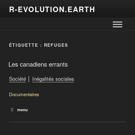
R-EVOLUTION.EARTH
ÉTIQUETTE :
REFUGES
Les canadiens errants
Société
│
Inégalités sociales
Documentaires
menu
Le revenu de base : une impulsion culturelle
Les canadiens errants
Nauffragés des villes