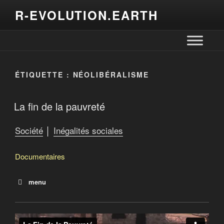
R-EVOLUTION.EARTH
ÉTIQUETTE :
NÉOLIBÉRALISME
La fin de la pauvreté
Société
│
Inégalités sociales
Documentaires
menu
Le revenu de base : une impulsion culturelle
Les canadiens errants
Nauffragés des villes