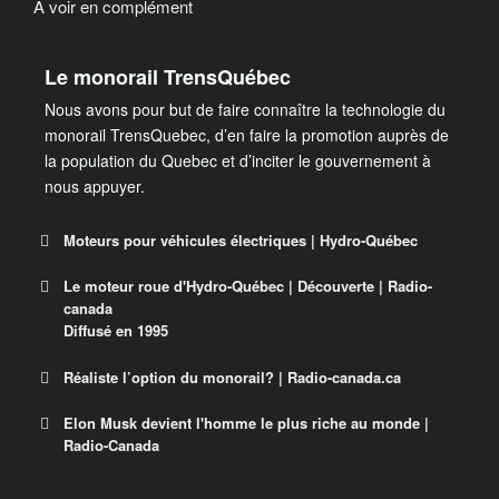
À voir en complément
Le monorail TrensQuébec
Nous avons pour but de faire connaître la technologie du
monorail TrensQuebec, d’en faire la promotion auprès de
la population du Quebec et d’inciter le gouvernement à
nous appuyer.
Moteurs pour véhicules électriques | Hydro-Québec
Le moteur roue d'Hydro-Québec | Découverte | Radio-
En route vers l’avenir avec les moteurs
canada
Diffusé en 1995
de TM4 !
Découvrez comment Hydro-Québec, par l’entremise
Réaliste l’option du monorail? | Radio-canada.ca
de sa filiale TM4, entend faciliter la production
Elon Musk devient l'homme le plus riche au monde |
industrielle en série de moteurs électriques ainsi que
Réaliste l’option du monorail?
Radio-Canada
leur commercialisation.
Train à grande fréquence ou monorail? Quels sont
les avantages et les coûts de chaque technologie?