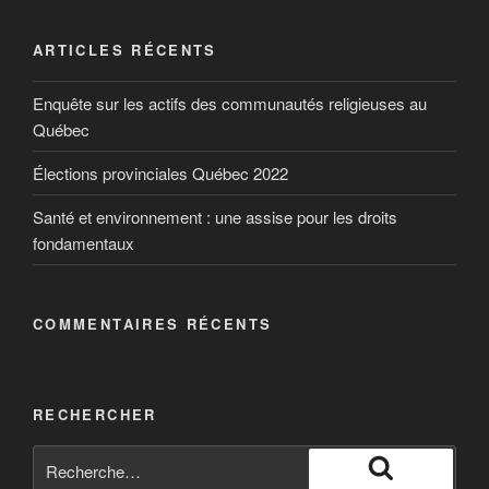
Elon Musk devient l’homme le plus
Reportage avec Mathieu Prost et état des lieux avec
riche du monde
Jean-Pierre Marchand, directeur TrensQuébec, et
ARTICLES RÉCENTS
Pierre Langlois, physicien et spécialiste en mobilité
Il dépasse ainsi Jeff Bezos, PDG d’Amazon, qui
durable.
Enquête sur les actifs des communautés religieuses au
détenait le titre depuis 2017.
Québec
Élections provinciales Québec 2022
Santé et environnement : une assise pour les droits
fondamentaux
COMMENTAIRES RÉCENTS
RECHERCHER