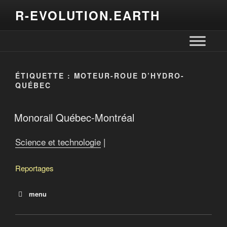
R-EVOLUTION.EARTH
ÉTIQUETTE :
MOTEUR-ROUE D’HYDRO-
QUÉBEC
Monorail Québec-Montréal
Science et technologie
|
Reportages
menu
La terre crue pour remplacer le béton?
Défense 007 version israélienne