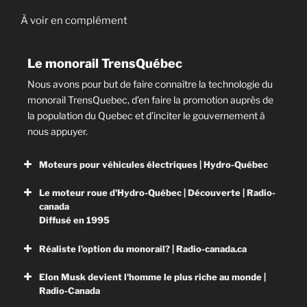
À voir en complément
Le monorail TrensQuébec
Nous avons pour but de faire connaître la technologie du
monorail TrensQuebec, d’en faire la promotion auprès de
la population du Quebec et d’inciter le gouvernement à
nous appuyer.
Moteurs pour véhicules électriques | Hydro-Québec
Le moteur roue d'Hydro-Québec | Découverte | Radio-
En route vers l’avenir avec les
canada
Diffusé en 1995
moteurs de TM4 !
Découvrez comment Hydro-Québec, par l’entremise
Réaliste l’option du monorail? | Radio-canada.ca
de sa filiale TM4, entend faciliter la production
Elon Musk devient l'homme le plus riche au monde |
industrielle en série de moteurs électriques ainsi que
Réaliste l’option du monorail?
Radio-Canada
leur commercialisation.
Train à grande fréquence ou monorail? Quels sont les