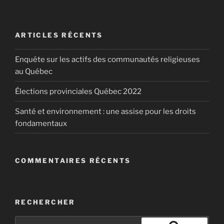
avantages et les coûts de chaque technologie?
Elon Musk devient l’homme le plus
Reportage avec Mathieu Prost et état des lieux avec
riche du monde
Jean-Pierre Marchand, directeur TrensQuébec, et
ARTICLES RÉCENTS
Pierre Langlois, physicien et spécialiste en mobilité
Il dépasse ainsi Jeff Bezos, PDG d’Amazon, qui
durable.
Enquête sur les actifs des communautés religieuses
détenait le titre depuis 2017.
au Québec
Élections provinciales Québec 2022
Santé et environnement : une assise pour les droits
fondamentaux
COMMENTAIRES RÉCENTS
RECHERCHER