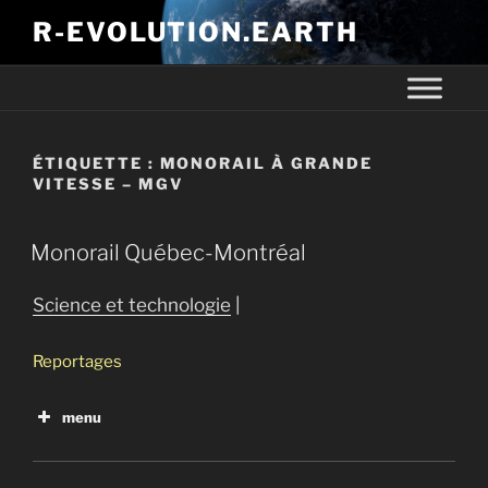
R-EVOLUTION.EARTH
ÉTIQUETTE :
MONORAIL À GRANDE
VITESSE – MGV
Monorail Québec-Montréal
Science et technologie
|
Reportages
menu
La terre crue pour remplacer le béton?
Défense 007 version israélienne