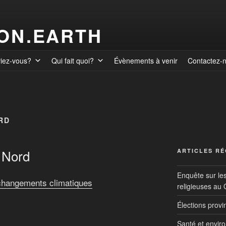
ION.EARTH
viez-vous?
Qui fait quoi?
Évènements à venir
Contactez-
RD
 Nord
ARTICLES R
Enquête sur le
 changements climatiques
religieuses au
Élections prov
Santé et envir