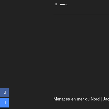
menu
Le grand bouleversement
La face cachée des énergie
Avant le Déluge
L’usine à gaz
Menaces en mer du Nord
Argent sale : le poison de la
La Terre vue du coeur
Menaces en mer du Nord | Jac