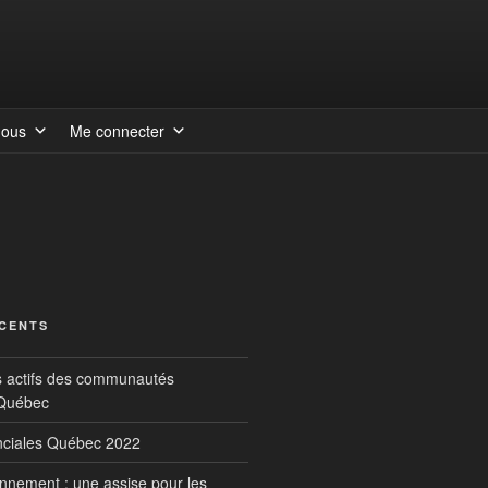
nous
Me connecter
ÉCENTS
s actifs des communautés
 Québec
inciales Québec 2022
onnement : une assise pour les