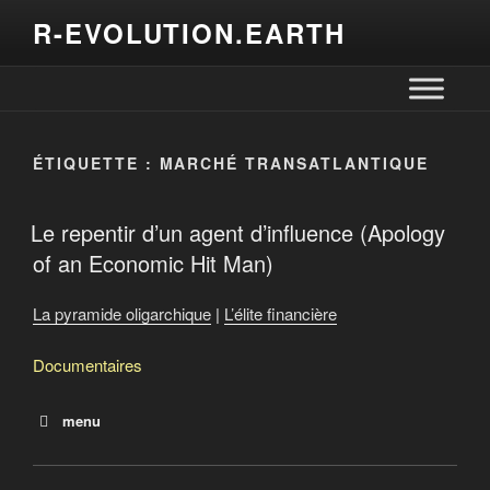
R-EVOLUTION.EARTH
ÉTIQUETTE :
MARCHÉ TRANSATLANTIQUE
Le repentir d’un agent d’influence (Apology
of an Economic Hit Man)
La pyramide oligarchique
|
L’élite financière
Documentaires
menu
The rich are getting richer : Oxfam
Les plus riches ont accaparé 82% de la richesse