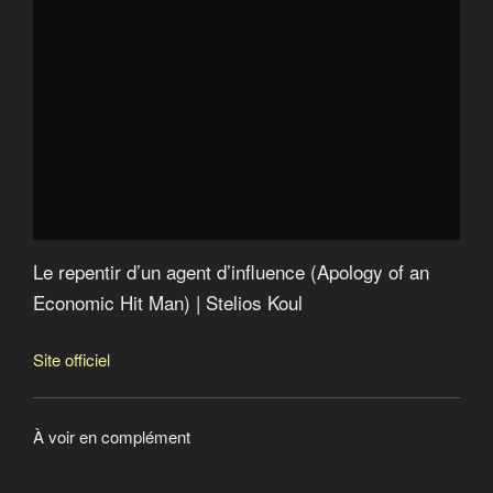
mondiale créée en 2017
2013 : Offshore Leaks
2016 : Panama papers
2017 : Paradise papers
Le repentir d’un agent d’influence (Apology of an
Economic Hit Man)
Catastroika
Le groupe Bilderberg
Argent sale : le poison de la finance
American Autumn an Occudoc
Le repentir d’un agent d’influence (Apology of an
Economic Hit Man) | Stelios Koul
Site officiel
À voir en complément