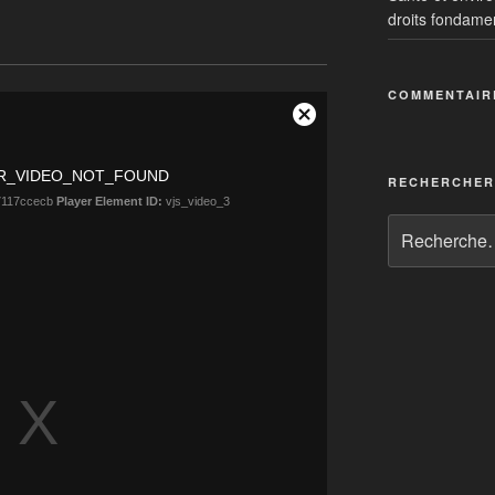
droits fondame
COMMENTAIR
alates…: un cocktail toxique
nète
RECHERCHER
umaine