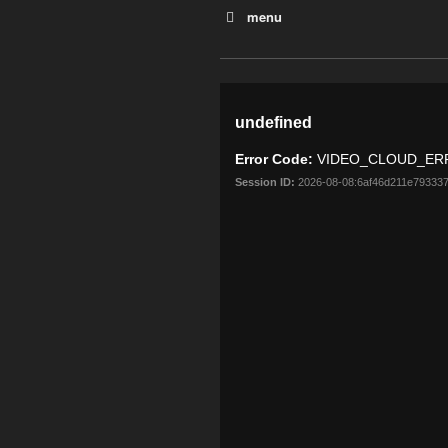
menu
Planète Océan
La malédiction du plastique
Le monde selon Monsanto
Vers un crash alimentaire
Pesticides, bisphénol A, pht
Bonnes nouvelles de la pla
La soif du monde
Chercher le courant
L’erreur boréale
Anthropocène : l’époque h