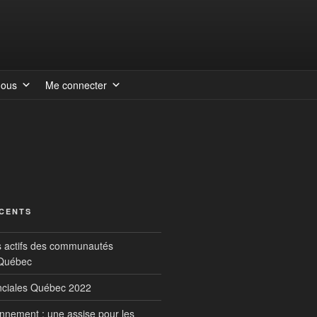
nous
Me connecter
ÉCENTS
s actifs des communautés
 Québec
inciales Québec 2022
onnement : une assise pour les