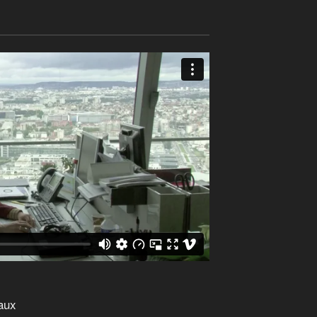
mentary
ary publishes a new subtitled
s renouvelables
ery week, investigating current affairs,
nability, climate change or politics. Subscribe
 for great subtitled recent documentaries.
d Spanish subtitles are co-funded by the EU
in collabor…
 finance
iaux