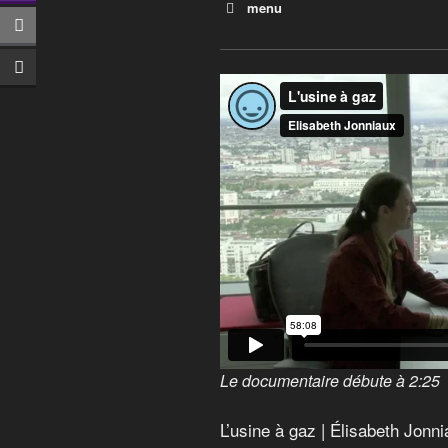
menu
vpro docu
Le grand bouleversement
VPRO Document
La face cachée des énergie
documentary ev
Avant le Déluge
finance, sustai
L’usine à gaz
to our channel
Menaces en mer du Nord
The French an
and produced 
Argent sale : le poison de la
La Terre vue du coeur
Le documentaire débute à 2:25
L’usine à gaz | Élisabeth Jonn