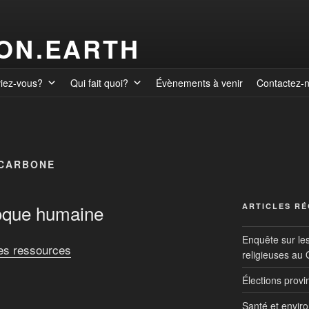
ION.EARTH
viez-vous?
Qui fait quoi?
Évènements à venir
Contactez-
 CARBONE
poque humaine
ARTICLES R
Enquête sur le
des ressources
religieuses au
Élections prov
Santé et envir