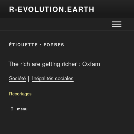
R-EVOLUTION.EARTH
ÉTIQUETTE :
FORBES
The rich are getting richer : Oxfam
Société
│
Inégalités sociales
Reportages
menu
Le Tiers-Monde de l’oncle Sam (Raymond St-Pierre au
Tennessee)
The rich are getting richer : Oxfam