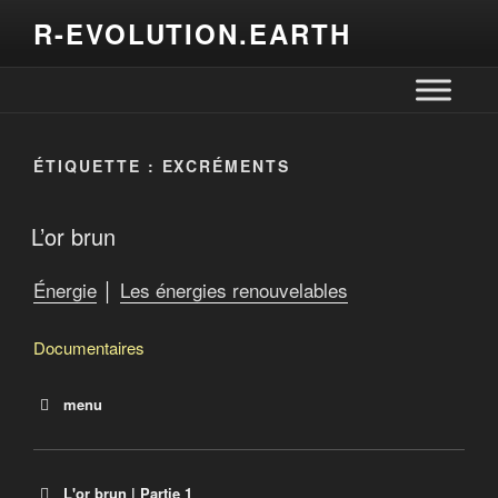
R-EVOLUTION.EARTH
ÉTIQUETTE :
EXCRÉMENTS
L’or brun
Énergie
│
Les énergies renouvelables
Documentaires
menu
Les algues, énergie du future
Quelles solutions pour vivre sans pétrole
L’or brun
L'or brun | Partie 1