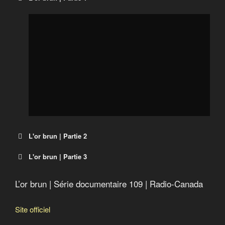
Sarenne, un refuge de haute montagne autonome en
énergie
La face cachée des énergies renouvelables
L'or brun | Partie 2
L'or brun | Partie 3
L’or brun | Série documentaire 109 | Radio-Canada
Site officiel