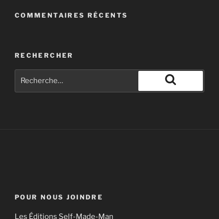
No is Not Enough | Naomi Klein
The election of Donald Trump is a dangerous
COMMENTAIRES RÉCENTS
escalation in a world of cascading crises­. Trump’s
vision—a radical deregulation of the U.S. economy in
the interest of corporations, an all-out war on “radical
RECHERCHER
Islamic terrorism,” and sweeping aside climate
science to […]
Lux Éditeur
Naomi Klein et son pamphlet anti-Trump «Dire non ne
suffit plus».
POUR NOUS JOINDRE
Les Éditions Self-Made-Man