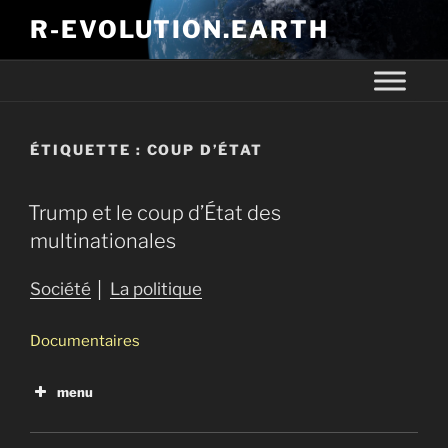
R-EVOLUTION.EARTH
ÉTIQUETTE :
COUP D’ÉTAT
Trump et le coup d’État des
multinationales
Société
│
La politique
Documentaires
menu
Trump et le coup d’État des multinationales
Tous les gouvernements mentent