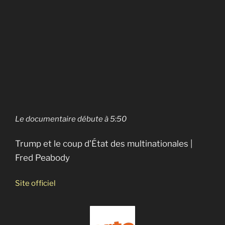
Guerre secrète contre l’indépendance du Québec
La droite religieuse au Canada
Le repentir d’un agent d’influence (Apology of an
Economic Hit Man)
Pain, pétrole et corruption
Le documentaire débute à 5:50
Trump et le coup d’État des multinationales |
Fred Peabody
Site officiel