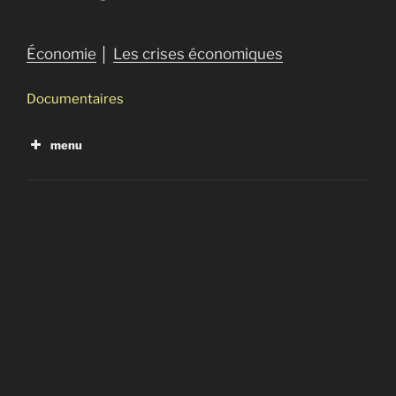
Économie
│
Les crises économiques
Documentaires
menu
Noire finance : la grande pompe à phynances
Noire finance : le bal des vautours
American Autumn an Occudoc
La stratégie du choc