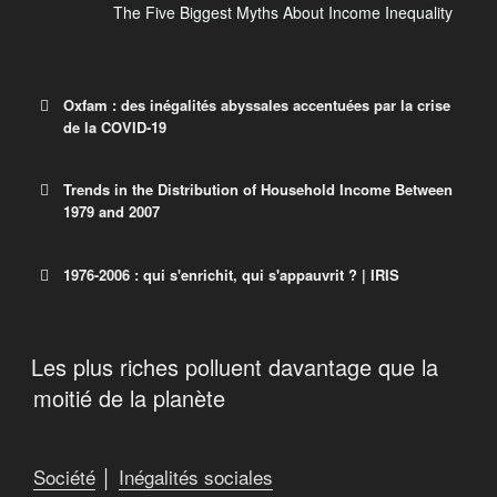
The Five Biggest Myths About Income Inequality
Oxfam : des inégalités abyssales accentuées par la crise
de la COVID-19
Trends in the Distribution of Household Income Between
1979 and 2007
Oxfam : des inégalités abyssales
accentuées par la crise de la COVID-19
1976-2006 : qui s'enrichit, qui s'appauvrit ? | IRIS
La fortune des 44 milliardaires canadiens a augmenté
Congressional budget office
de 63,5 G$ depuis le début de la pandémie.
Trends in the Distribution of Household Income
Les plus riches polluent davantage que la
Between 1979 and 2007
IRIS | Publications
moitié de la planète
Si l’économie est souvent présentée comme un
domaine réservé aux experts, l’économie financière
l’est sans doute encore plus. Le fait qu’on l’oppose
Société
│
Inégalités sociales
souvent à l’économie dite « réelle » renforce d’ailleurs