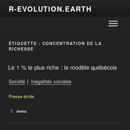
R-EVOLUTION.EARTH
ÉTIQUETTE :
CONCENTRATION DE LA
RICHESSE
Le 1 % le plus riche : le modèle québécois
Société
│
Inégalités sociales
Presse écrite
menu
Le 1 % le plus riche : le modèle québécois
Les plus riches polluent davantage que la moitié de la