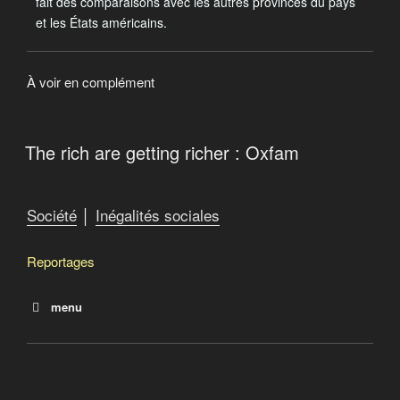
fait des comparaisons avec les autres provinces du pays
et les États américains.
À voir en complément
The rich are getting richer : Oxfam
Société
│
Inégalités sociales
Reportages
menu
Le Tiers-Monde de l’oncle Sam (Raymond St-Pierre au
Tennessee)
The rich are getting richer : Oxfam