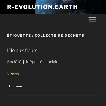
R-EVOLUTION.EARTH
ÉTIQUETTE :
COLLECTE DE DÉCHETS
L’île aux fleurs
Société
│
Inégalités sociales
Vidéos
menu
L’île aux fleurs
Les plus riches ont accaparé 82% de la richesse
mondiale créée en 2017