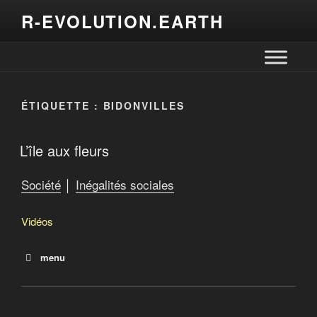
R-EVOLUTION.EARTH
ÉTIQUETTE :
BIDONVILLES
L’île aux fleurs
Société
│
Inégalités sociales
Vidéos
menu
L’île aux fleurs
Les plus riches ont accaparé 82% de la richesse
mondiale créée en 2017