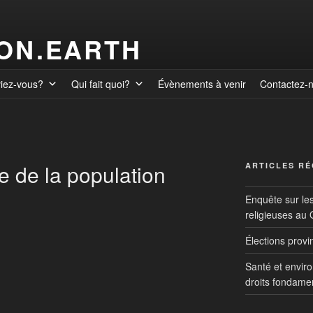
ION.EARTH
viez-vous?
Qui fait quoi?
Évènements à venir
Contactez-
 de la population
ARTICLES R
Enquête sur le
religieuses au
Élections prov
Santé et envir
droits fondame