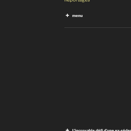
menu
Le cancer : une révolution 
Comment la nature soigne :
Les conséquences de la séde
L'incroyable défi d’une ex-séde