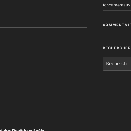
fondamentaux
se prépares
COMMENTAIR
 la sylvothérapie
ntarité et de l’inactivité physique
RECHERCHER
ntaire: l’Amérique à vélo