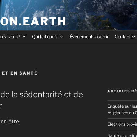
ION.EARTH
viez-vous?
Qui fait quoi?
Évènements à venir
Contactez
X ET EN SANTÉ
ARTICLES R
e la sédentarité et de
e
Enquête sur le
religieuses au
ien-être
Élections prov
Santé et enviro