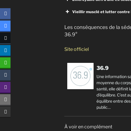
Vieillir musclé et lutter contre
Les conséquences de la séden
36.9°
Site officiel
36.9
Une information s
moyenne du corps 
santé, elle défin
d’équilibre. C’est 
équilibre entre de
public…
À voir en complément