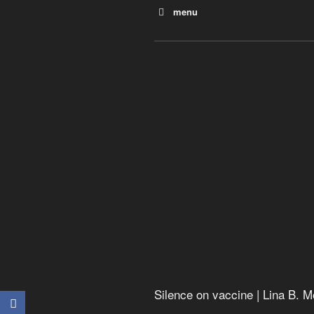
menu
Silence on vaccine
Médecine mortelle
Silence on vaccine | Lina B. 