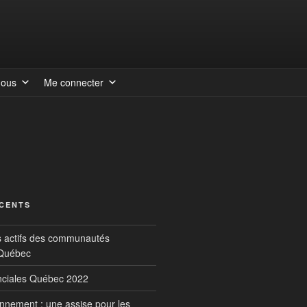
nous
Me connecter
ÉCENTS
s actifs des communautés
 Québec
inciales Québec 2022
onnement : une assise pour les