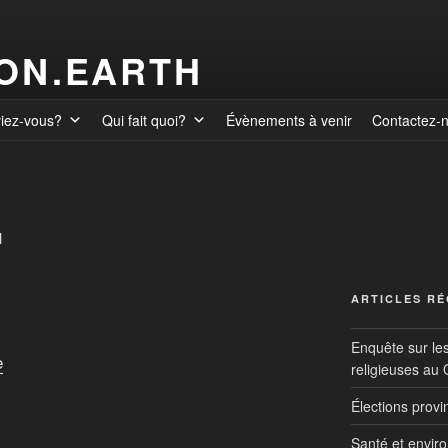
ION.EARTH
viez-vous?
Qui fait quoi?
Évènements à venir
Contactez-
N
ARTICLES R
Enquête sur le
e
religieuses au
Élections prov
Santé et envir