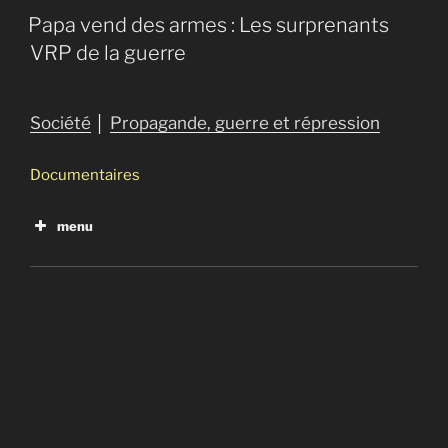
Papa vend des armes : Les surprenants
VRP de la guerre
Société
│
Propagande, guerre et répression
Documentaires
menu
La rafle
Mon pays fabrique des armes
Papa vend des armes : Les surprenants VRP de la
guerre
Vendeurs de guerre
Uranium appauvri, un tueur très présentable
Menaces en mer du Nord
Le projet N