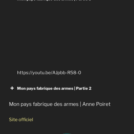
guerre
Vendeurs de guerre
Uranium appauvri, un tueur très présentable
Menaces en mer du Nord
Le projet N
Les armées secrètes de l’OTAN
https://youtu.be/AJpbb-R58-0
Mon pays fabrique des armes | Partie 2
Mon pays fabrique des armes | Anne Poiret
Site officiel