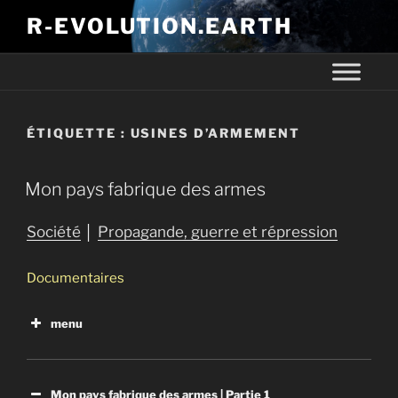
R-EVOLUTION.EARTH
ÉTIQUETTE :
USINES D’ARMEMENT
Mon pays fabrique des armes
Société
│
Propagande, guerre et répression
Documentaires
menu
La rafle
Mon pays fabrique des armes
Papa vend des armes : Les surprenants VRP de la
Mon pays fabrique des armes | Partie 1