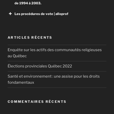
de 1994 à 2003.
Les procédures de vote | alloprof
ARTICLES RÉCENTS
Les procédures de vote
Enquête sur les actifs des communautés religieuses
Grâce à ses services d’accompagnement gratuits et
au Québec
stimulants, Alloprof engage les élèves et leurs
parents dans la réussite éducative.
Élections provinciales Québec 2022
Santé et environnement : une assise pour les droits
fondamentaux
COMMENTAIRES RÉCENTS