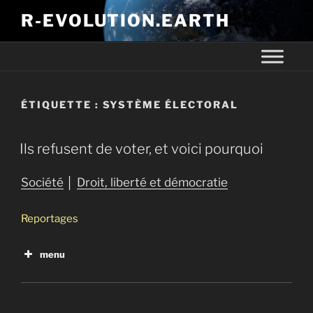
R-EVOLUTION.EARTH
ÉTIQUETTE :
SYSTÈME ÉLECTORAL
Ils refusent de voter, et voici pourquoi
Société
│
Droit, liberté et démocratie
Reportages
menu
Démocratie : Histoire politique d’un mot aux États-
unis et en France
Ils refusent de voter, et voici pourquoi