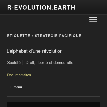
R-EVOLUTION.EARTH
ÉTIQUETTE :
STRATÉGIE PACIFIQUE
L’alphabet d’une révolution
Société
│
Droit, liberté et démocratie
Documentaires
menu
Ni dieu, ni maître
J’ai pas voté
L’alphabet d’une révolution