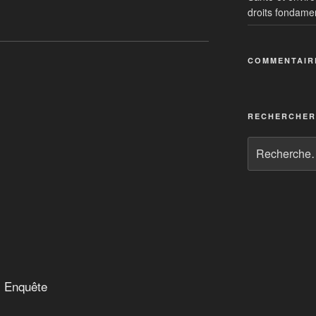
droits fondame
s renouvelables
COMMENTAIR
versité : entrevue avec le biologiste et
ne
RECHERCHER
| Enquête