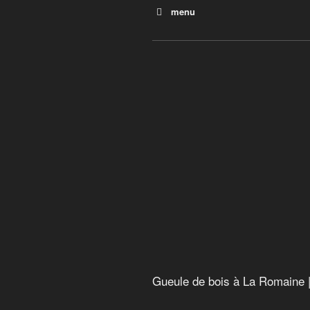
menu
Construire vert
La face cachée des énergie
Rapport alarmant sur la biodi
explorateur Jean Lemire
Gueule de bois à La Romai
Gueule de bois à La Romaine 