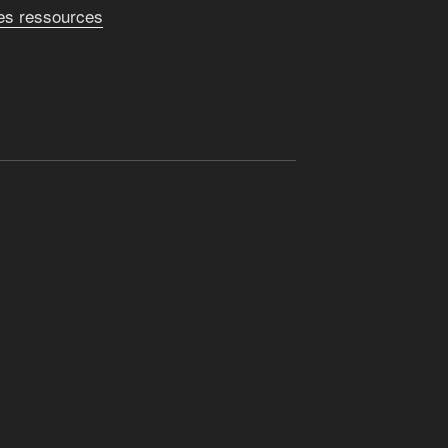
des ressources
alates…: un cocktail toxique
nète
umaine