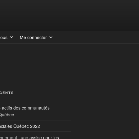
nous
Me connecter
ÉCENTS
s actifs des communautés
 Québec
inciales Québec 2022
onnement : une assise pour les