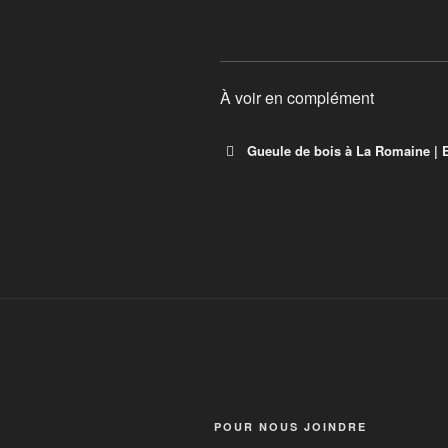
À voir en complément
Gueule de bois à La Romaine | 
Gueule de bois à La
Enquête | Radio-Canada
POUR NOUS JOINDRE