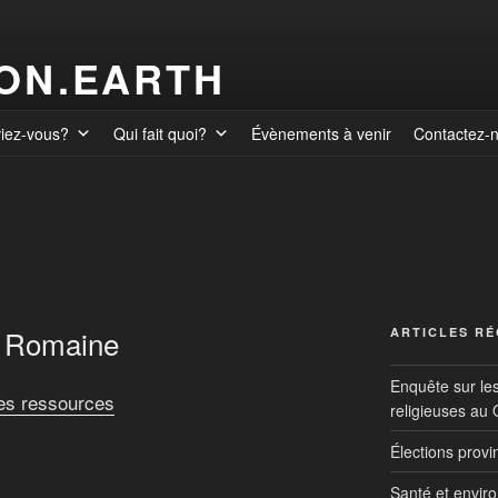
ION.EARTH
viez-vous?
Qui fait quoi?
Évènements à venir
Contactez-
a Romaine
ARTICLES R
Enquête sur le
des ressources
religieuses au
Élections prov
Santé et envir