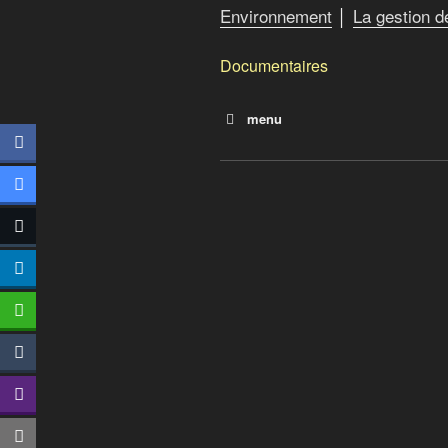
Environnement
│
La gestion 
Documentaires
menu
Planète Océan
La malédiction du plastique
Le monde selon Monsanto
Vers un crash alimentaire
Pesticides, bisphénol A, pht
Bonnes nouvelles de la pla
La soif du monde
Chercher le courant
L’erreur boréale
Anthropocène : l’époque h