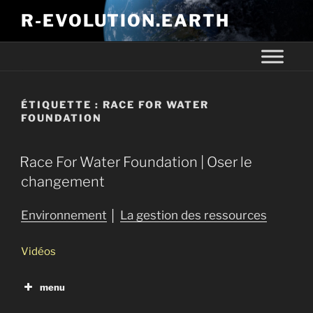
R-EVOLUTION.EARTH
ÉTIQUETTE :
RACE FOR WATER
FOUNDATION
Race For Water Foundation | Oser le
changement
Environnement
│
La gestion des ressources
Vidéos
menu
Race For Water Foundation | Oser le changement