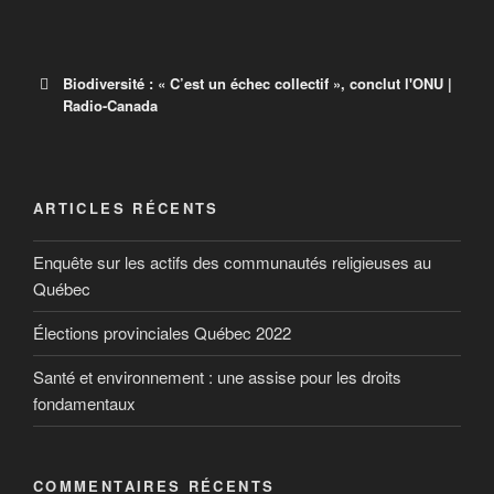
Biodiversité : « C’est un échec collectif », conclut l'ONU |
Radio-Canada
Biodiversité : « C’est un échec collectif
ARTICLES RÉCENTS
», conclut l’ONU
Enquête sur les actifs des communautés religieuses au
Un rapport de l’ONU fait un sombre bilan de l’inaction
Québec
des gouvernements depuis une décennie.
Élections provinciales Québec 2022
Santé et environnement : une assise pour les droits
fondamentaux
COMMENTAIRES RÉCENTS