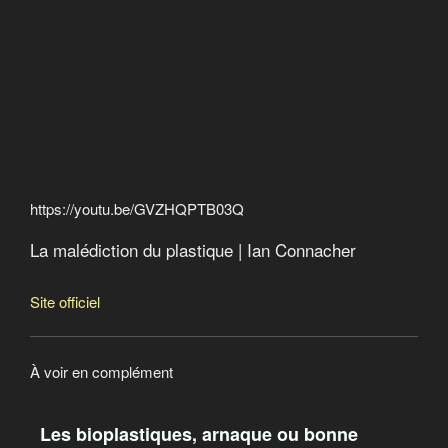
Vers un crash alimentaire
Pesticides, bisphénol A, phtalates…: un cocktail
toxique
Bonnes nouvelles de la planète
La soif du monde
Chercher le courant
L’erreur boréale
Anthropocène : l’époque humaine
https://youtu.be/GVZHQPTB03Q
La malédiction du plastique | Ian Connacher
Site officiel
À voir en complément
Les bioplastiques, arnaque ou bonne