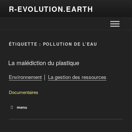
R-EVOLUTION.EARTH
ÉTIQUETTE :
POLLUTION DE L’EAU
La malédiction du plastique
Environnement
│
La gestion des ressources
Documentaires
menu
Planète Océan
La malédiction du plastique
Le monde selon Monsanto