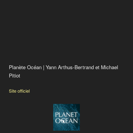
Vers un crash alimentaire
Pesticides, bisphénol A, phtalates…: un cocktail
toxique
Bonnes nouvelles de la planète
La soif du monde
Chercher le courant
L’erreur boréale
Anthropocène : l’époque humaine
Planète Océan | Yann Arthus-Bertrand et Michael
Pitiot
Site officiel