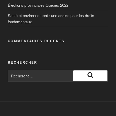
(“Barrick”), Alain Deneault, Delphine Abadie and
Élections provinciales Québec 2022
William Sacher (collectively the “Authors”) and Les
Éditions Écosociété Inc.
Santé et environnement : une assise pour les droits
fondamentaux
COMMENTAIRES RÉCENTS
RECHERCHER