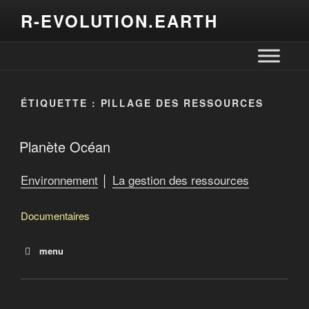
R-EVOLUTION.EARTH
ÉTIQUETTE :
PILLAGE DES RESSOURCES
Planète Océan
Environnement
│
La gestion des ressources
Documentaires
menu
Planète Océan
La malédiction du plastique
Le monde selon Monsanto