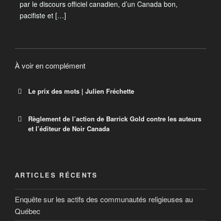
par le discours officiel canadien, d’un Canada bon,
pacifiste et […]
À voir en complément
Le prix des mots | Julien Fréchette
Règlement de l’action de Barrick Gold contre les auteurs
et l’éditeur de Noir Canada
Le prix des mots
Thriller documentaire du cinéaste Julien Fréchette,
Le prix des mots relate l’escalade de procédures
Barrick Gold
juridiques entourant les procès qui opposent les
ARTICLES RÉCENTS
compagnies minières canadiennes Barrick Gold et
Settlement of Barrick Gold Lawsuit Against the
Banro à l’auteur Alain Deneault, ses collaborateurs et
Enquête sur les actifs des communautés religieuses au
Authors and the Publisher of Noir Canada October
les Éditions Écosociété, après la sortie du livre Noir
18, 2011 PDF (11 KB) Barrick Gold Corporation
Québec
Canada en 2008.