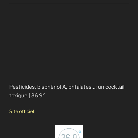
Planète Océan
La malédiction du plastique
Le monde selon Monsanto
Vers un crash alimentaire
Pesticides, bisphénol A, phtalates…: un cocktail
toxique
Bonnes nouvelles de la planète
La soif du monde
Chercher le courant
L’erreur boréale
Anthropocène : l’époque humaine
Pesticides, bisphénol A, phtalates…: un cocktail
toxique | 36.9°
Site officiel