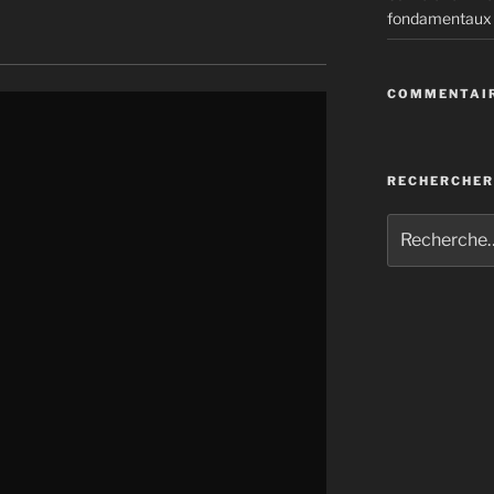
fondamentaux
COMMENTAIR
talates…: un cocktail toxique
 mondial du gaspillage alimentaire
RECHERCHER