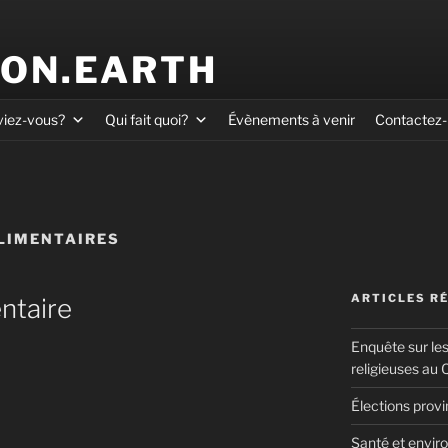
ION.EARTH
viez-vous?
Qui fait quoi?
Évènements à venir
Contactez
LIMENTAIRES
ARTICLES R
ntaire
Enquête sur le
religieuses au
Élections prov
Santé et enviro