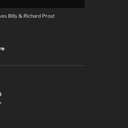
ves Billy & Richard Prost
re
é
a