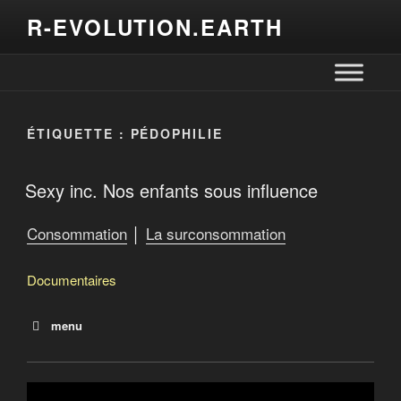
R-EVOLUTION.EARTH
ÉTIQUETTE :
PÉDOPHILIE
Sexy inc. Nos enfants sous influence
Consommation
│
La surconsommation
Documentaires
menu
Le jeu de la mort : Le temps de cerveaux disponible
Sexy inc. Nos enfants sous influence
Consommer à en mourir