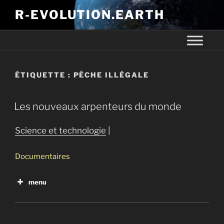
R-EVOLUTION.EARTH
ÉTIQUETTE :
PÊCHE ILLÉGALE
Les nouveaux arpenteurs du monde
Science et technologie
|
Documentaires
menu
Fabriquer le vivant
Survivre au progrès
De l’eau dans le gasoil