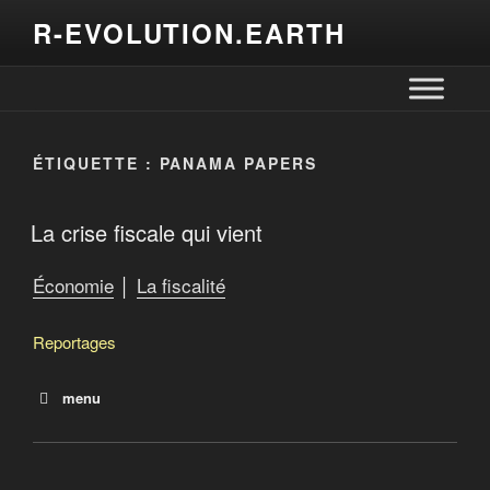
R-EVOLUTION.EARTH
ÉTIQUETTE :
PANAMA PAPERS
La crise fiscale qui vient
Économie
│
La fiscalité
Reportages
menu
La crise fiscale qui vient
2013 : Offshore Leaks
2016 : Panama papers