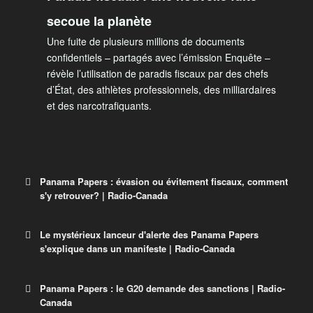
secoue la planète
Une fuite de plusieurs millions de documents
confidentiels – partagés avec l’émission Enquête –
révèle l’utilisation de paradis fiscaux par des chefs
d’État, des athlètes professionnels, des milliardaires
et des narcotrafiquants.
Panama Papers : évasion ou évitement fiscaux, comment
s'y retrouver? | Radio-Canada
Le mystérieux lanceur d'alerte des Panama Papers
s'explique dans un manifeste | Radio-Canada
Panama Papers : évasion ou évitement
fiscaux, comment s’y retrouver?
Panama Papers : le G20 demande des sanctions | Radio-
Canada
La fuite des Panama Papers soulève à nouveau la
Le mystérieux lanceur d’alerte des