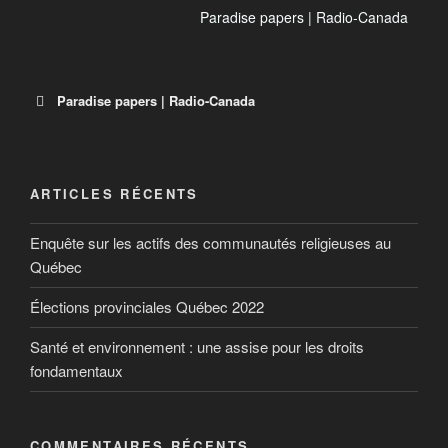
Paradise papers | Radio-Canada
Paradise papers | Radio-Canada
Paradise Papers | ICI Radio-Canada.ca
ARTICLES RÉCENTS
Des millions de documents confidentiels entre les
Enquête sur les actifs des communautés religieuses au
mains de centaines de journalistes: le monde des
paradis fiscaux fait l’objet d’une nouvelle fuite
Québec
massive d’informations. En collaboration avec des
Élections provinciales Québec 2022
médias de partout dans le monde, Radio-Canada
épluche depuis des mois cette montagne de
Santé et environnement : une assise pour les droits
données.
fondamentaux
COMMENTAIRES RÉCENTS