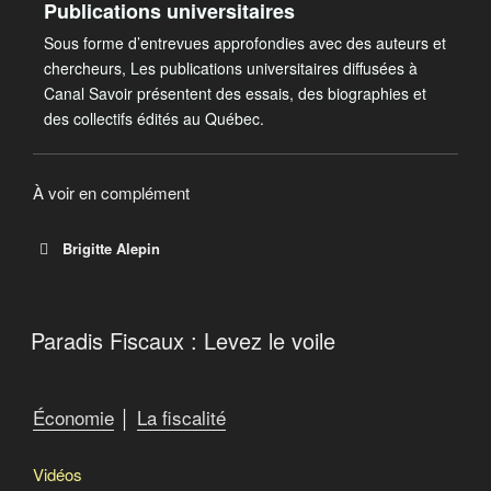
Publications universitaires
Sous forme d’entrevues approfondies avec des auteurs et
chercheurs, Les publications universitaires diffusées à
Canal Savoir présentent des essais, des biographies et
des collectifs édités au Québec.
À voir en complément
Brigitte Alepin
Brigitte Alepin
Paradis Fiscaux : Levez le voile
Fiscaliste et spécialiste en politiques fiscales
Économie
│
La fiscalité
Vidéos