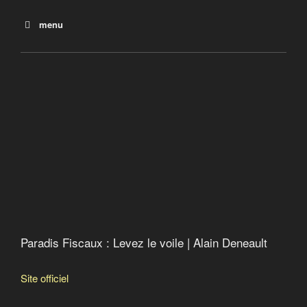
menu
La crise fiscale qui vient
2013 : Offshore Leaks
2016 : Panama papers
2017 : Paradise papers
New Hamshire : état sans impôts ni taxes
Paradis Fiscaux : Levez le voile | Alain Deneault
Site officiel