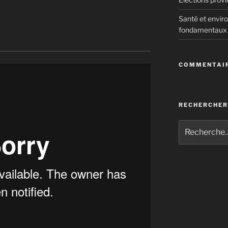
Santé et enviro
fondamentaux
mes
COMMENTAIR
surprenants VRP de la guerre
 très présentable
RECHERCHER
OTAN