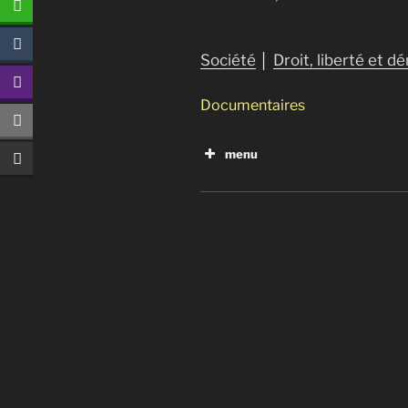
Société
│
Droit, liberté et d
Documentaires
menu
Ni dieu, ni maître
J’ai pas voté
L’alphabet d’une révolution