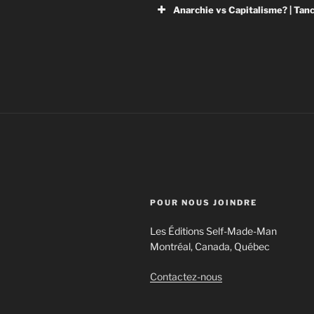
Anarchie vs Capitalisme? | Ta
POUR NOUS JOINDRE
Les Éditions Self-Made-Man
Montréal, Canada, Québec
Thinkerview
Contactez-nous
ThinkerView est un groupe in
la plupart des think-tanks qu