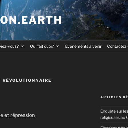
ION.EARTH
viez-vous?
Qui fait quoi?
Évènements à venir
Contactez
 RÉVOLUTIONNAIRE
ARTICLES R
Enquête sur le
e et répression
religieuses au
Élections prov