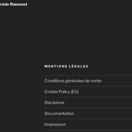
ncrède Ramonet
MENTIONS LÉGALES
Conditions générales de vente
Cookie Policy (EU)
Disclaimer
Documentation
dépendant issu d’internet, très diffèrent de
Impressum
i sont inféodés à des partis politiques ou des