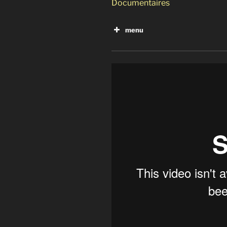
Documentaires
menu
La rafle
Mon pays fabrique des ar
Papa vend des armes : Les 
Vendeurs de guerre
Uranium appauvri, un tueur
Menaces en mer du Nord
Le projet N
Les armées secrètes de l’