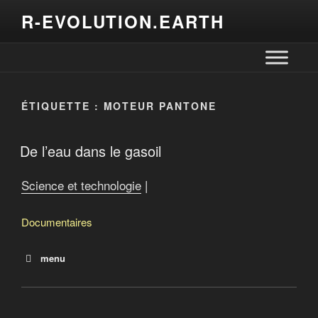
R-EVOLUTION.EARTH
ÉTIQUETTE :
MOTEUR PANTONE
De l’eau dans le gasoil
Science et technologie
|
Documentaires
menu
Fabriquer le vivant
Survivre au progrès
De l’eau dans le gasoil