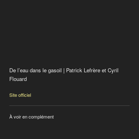
Les nouveaux arpenteurs du monde
Uranium appauvri, un tueur très présentable
De l’eau dans le gasoil | Patrick Lefrère et Cyril
Flouard
Site officiel
À voir en complément