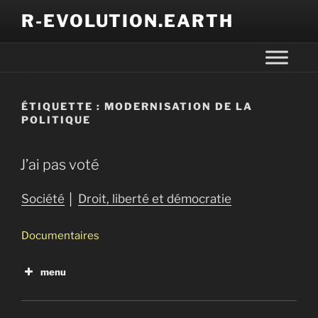
R-EVOLUTION.EARTH
ÉTIQUETTE :
MODERNISATION DE LA
POLITIQUE
J’ai pas voté
Société
│
Droit, liberté et démocratie
Documentaires
menu
Ni dieu, ni maître
J’ai pas voté