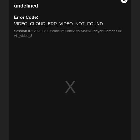
Vers un crash alimentaire
Pesticides, bisphénol A, phtalates…: un cocktail
toxique
Bonnes nouvelles de la planète
La soif du monde
Chercher le courant
L’erreur boréale
Anthropocène : l’époque humaine