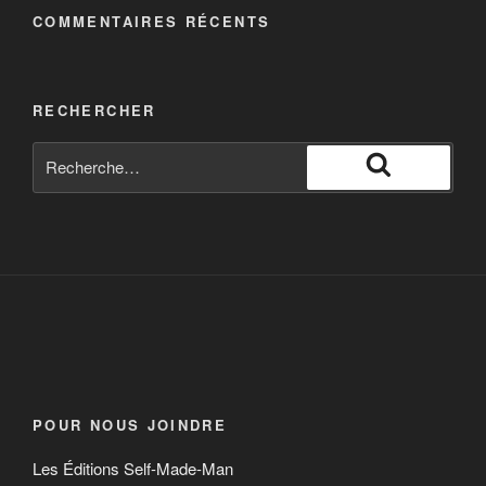
COMMENTAIRES RÉCENTS
vpro documentary
VPRO Documentary publishes a new subtitled
documentary every week, investigating current affairs,
RECHERCHER
finance, sustainability, climate change or politics.
Subscribe to our channel for great subtitled recent
documentaries. The French and Spanish subtitles are
co-funded by the EU and produced in collabor…
POUR NOUS JOINDRE
Les Éditions Self-Made-Man