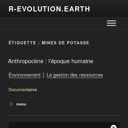
R-EVOLUTION.EARTH
ÉTIQUETTE :
MINES DE POTASSE
Anthropocène : l’époque humaine
Environnement
│
La gestion des ressources
Documentaires
menu
Planète Océan
La malédiction du plastique
Le monde selon Monsanto