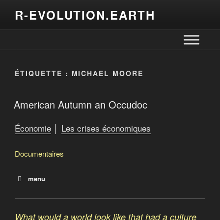
R-EVOLUTION.EARTH
ÉTIQUETTE :
MICHAEL MOORE
American Autumn an Occudoc
Économie
│
Les crises économiques
Documentaires
menu
Noire finance : la grande pompe à phynances
Noire finance : le bal des vautours
What would a world look like that had a culture
American Autumn an Occudoc