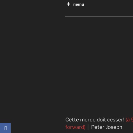
menu
These 5 Corporations Help
Cette merde doit cesser
Cette merde doit cesser!
(à 
forward)
│ Peter Joseph