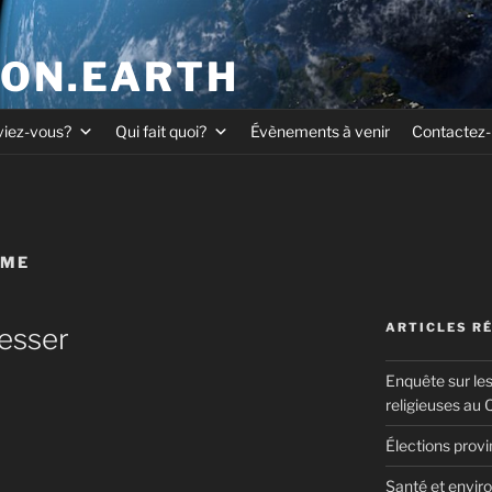
ION.EARTH
viez-vous?
Qui fait quoi?
Évènements à venir
Contactez
SME
ARTICLES R
esser
Enquête sur le
religieuses au
Élections prov
Santé et enviro