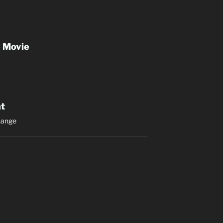
e Movie
nt
Change