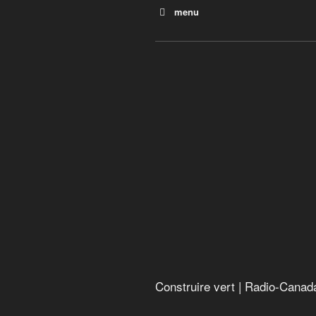
menu
Construire vert
La face cachée des énergie
Rapport alarmant sur la biodi
explorateur Jean Lemire
Gueule de bois à La Romai
Construire vert | Radio-Canad