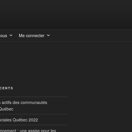
nous
Me connecter
ÉCENTS
s actifs des communautés
 Québec
inciales Québec 2022
onnement : une assise pour les