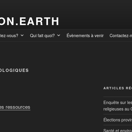
ION.EARTH
viez-vous?
Qui fait quoi?
Évènements à venir
Contactez-
OLOGIQUES
ARTICLES R
Enquête sur le
des ressources
religieuses au
Élections prov
Santé et envir