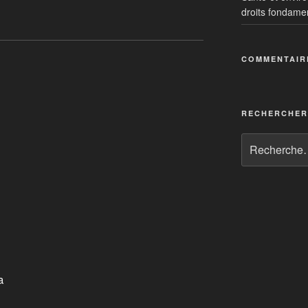
droits fondame
s renouvelables
COMMENTAIR
versité : entrevue avec le biologiste et
ne
RECHERCHER
a