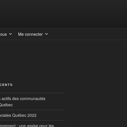
nous
Me connecter
ÉCENTS
s actifs des communautés
 Québec
inciales Québec 2022
onnement : une assise pour les