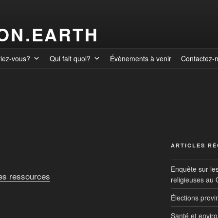
ION.EARTH
viez-vous?
Qui fait quoi?
Évènements à venir
Contactez-
ARTICLES R
Enquête sur le
des ressources
religieuses au
Élections prov
Santé et envir