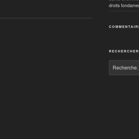
droits fondame
COMMENTAIR
alates…: un cocktail toxique
nète
RECHERCHER
umaine