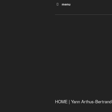
menu
Planète Océan
La malédiction du plastique
Le monde selon Monsanto
Vers un crash alimentaire
Pesticides, bisphénol A, pht
Bonnes nouvelles de la pla
La soif du monde
Chercher le courant
L’erreur boréale
Anthropocène : l’époque h
HOME | Yann Arthus-Bertrand