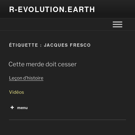
R-EVOLUTION.EARTH
ÉTIQUETTE :
JACQUES FRESCO
Cette merde doit cesser
Leçon d’histoire
Vidéos
menu
These 5 Corporations Helped Carry Out the
Holocaust
Cette merde doit cesser