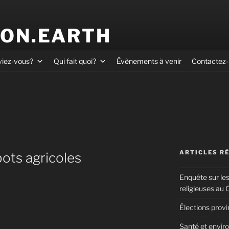
ION.EARTH
viez-vous?
Qui fait quoi?
Évènements à venir
Contactez
ARTICLES R
bots agricoles
Enquête sur le
religieuses au
Élections prov
Santé et enviro