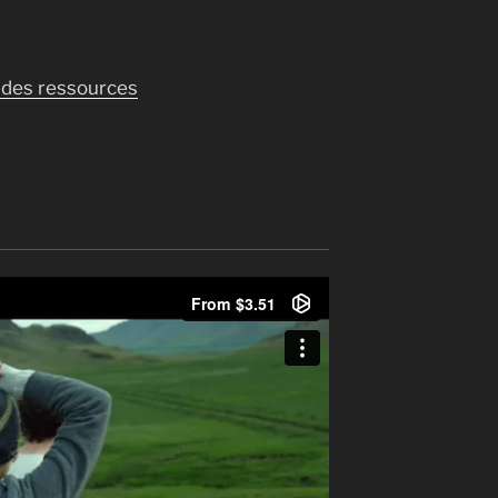
 des ressources
e
talates…: un cocktail toxique
nète