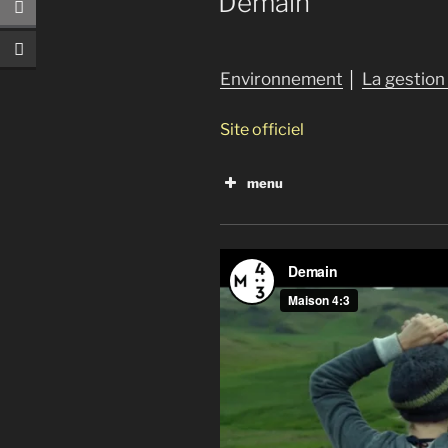
Demain
Environnement
│
La gestion
Site officiel
menu
Planète Océan
La malédiction du plastiqu
Le monde selon Monsanto
Vers un crash alimentaire
Pesticides, bisphénol A, ph
Bonnes nouvelles de la pla
La soif du monde
Chercher le courant
L’erreur boréale