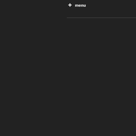
menu
Innovation : Les robots agr