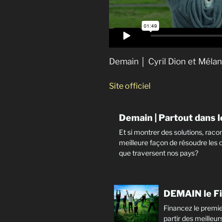
Anthropocène : l’époque h
Demain │ Cyril Dion et Mélan
Site officiel
Demain | Partout dans 
Et si montrer des solutions, racont
meilleure façon de résoudre les 
que traversent nos pays?
DEMAIN le F
Financez le premie
partir des meilleur