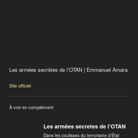
guerre
Vendeurs de guerre
Uranium appauvri, un tueur très présentable
Menaces en mer du Nord
Le projet N
Les armées secrètes de l’OTAN
Les armées secrètes de l’OTAN | Emmanuel Amara
Site officiel
À voir en complément
Les armées secretes de l’OTAN
Dans les coulisses du terrorisme d’État