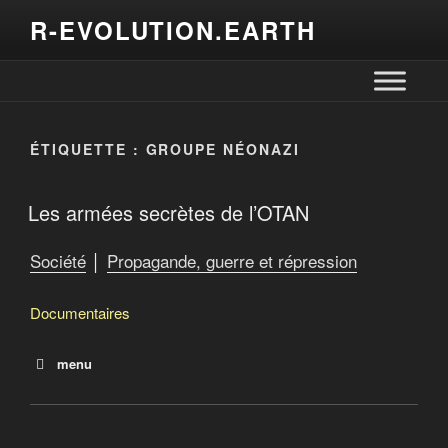
R-EVOLUTION.EARTH
ÉTIQUETTE :
GROUPE NÉONAZI
Les armées secrètes de l’OTAN
Société
│
Propagande, guerre et répression
Documentaires
menu
La rafle
Mon pays fabrique des armes
Papa vend des armes : Les surprenants VRP de la