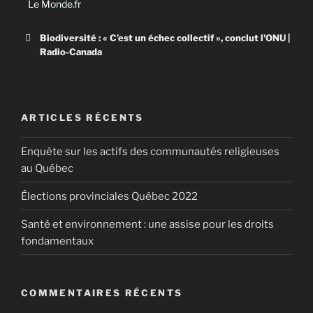
Le Monde.fr
Biodiversité : « C’est un échec collectif », conclut l'ONU |
Radio-Canada
Biodiversité : « C’est un échec collectif
», conclut l’ONU
ARTICLES RÉCENTS
Un rapport de l’ONU fait un sombre bilan de l’inaction
Enquête sur les actifs des communautés religieuses
des gouvernements depuis une décennie.
au Québec
Élections provinciales Québec 2022
Santé et environnement : une assise pour les droits
fondamentaux
COMMENTAIRES RÉCENTS