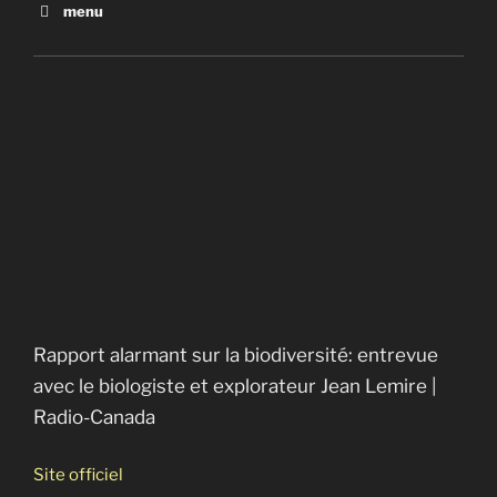
menu
Construire vert
La face cachée des énergies renouvelables
Rapport alarmant sur la biodiversité : entrevue
avec le biologiste et explorateur Jean Lemire
Gueule de bois à La Romaine
Rapport alarmant sur la biodiversité: entrevue
avec le biologiste et explorateur Jean Lemire |
Radio-Canada
Site officiel