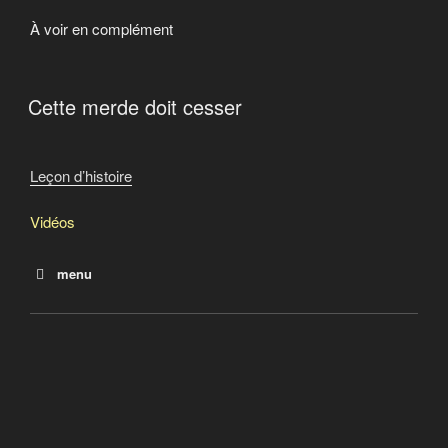
À voir en complément
Cette merde doit cesser
Leçon d’histoire
Vidéos
menu
These 5 Corporations Helped Carry Out the Holocaust
Cette merde doit cesser