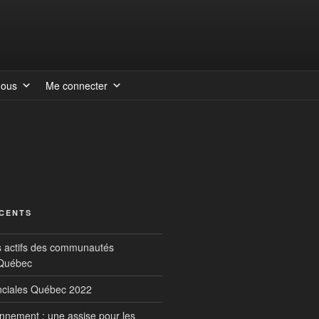
nous
Me connecter
ÉCENTS
s actifs des communautés
 Québec
inciales Québec 2022
onnement : une assise pour les