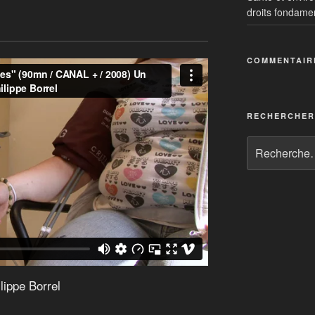
droits fondame
COMMENTAIR
alates…: un cocktail toxique
 mondial du gaspillage alimentaire
RECHERCHER
lippe Borrel