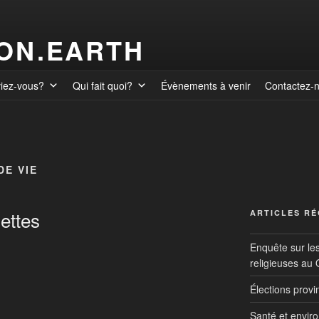
ION.EARTH
viez-vous?
Qui fait quoi?
Évènements à venir
Contactez-
DE VIE
ettes
ARTICLES R
Enquête sur le
religieuses au
Élections prov
Santé et envir