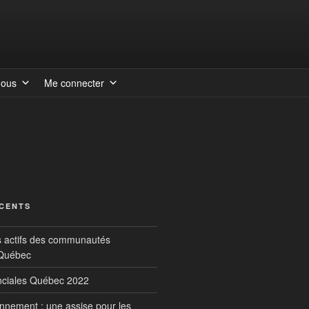
nous
Me connecter
ÉCENTS
s actifs des communautés
 Québec
inciales Québec 2022
onnement : une assise pour les