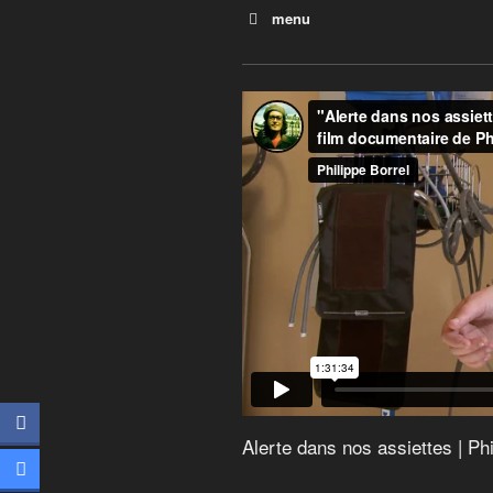
menu
Ceux qui sèment
Le monde selon Monsanto
Vers un crash alimentaire
Pesticides, bisphénol A, pht
Global Gâchis : le scandale
Food Inc
Les pirates du vivant
La vérité sur le sucre
Alerte dans nos assiettes
Eat, Fast and Live Longer
Alerte dans nos assiettes | Phi