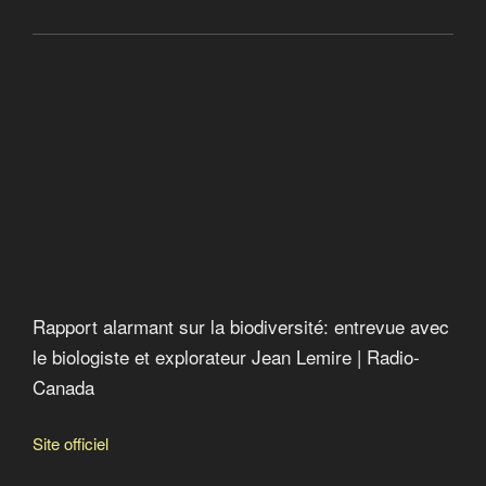
Construire vert
La face cachée des énergies renouvelables
Rapport alarmant sur la biodiversité : entrevue avec le
biologiste et explorateur Jean Lemire
Gueule de bois à La Romaine
Rapport alarmant sur la biodiversité: entrevue avec
le biologiste et explorateur Jean Lemire | Radio-
Canada
Site officiel