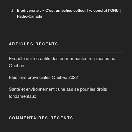
Biodiversité : « C’est un échec collectif », conclut l'ONU |
Radio-Canada
Biodiversité : « C’est un échec collectif
», conclut l’ONU
ARTICLES RÉCENTS
Un rapport de l’ONU fait un sombre bilan de l’inaction
Enquête sur les actifs des communautés religieuses au
des gouvernements depuis une décennie.
Québec
Élections provinciales Québec 2022
Santé et environnement : une assise pour les droits
fondamentaux
COMMENTAIRES RÉCENTS