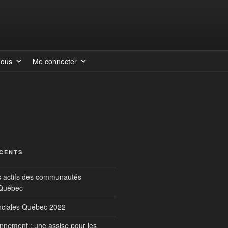
nous
Me connecter
ÉCENTS
s actifs des communautés
 Québec
inciales Québec 2022
onnement : une assise pour les