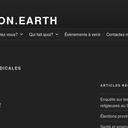
ION.EARTH
viez-vous?
Qui fait quoi?
Évènements à venir
Contactez-
DICALES
ARTICLES R
Enquête sur le
e
religieuses au
Élections prov
Santé et envir