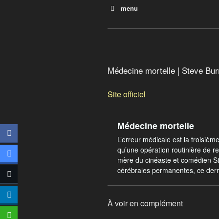
menu
Silence on vaccine
Médecine mortelle
Médecine mortelle | Steve Bu
Site officiel
Médecine mortelle
L’erreur médicale est la troisiè
qu’une opération routinière de r
mère du cinéaste et comédien S
cérébrales permanentes, ce dern
À voir en complément